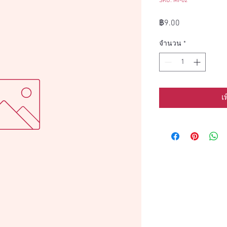
SKU: MI-02
ราคา
฿9.00
จำนวน
*
เ