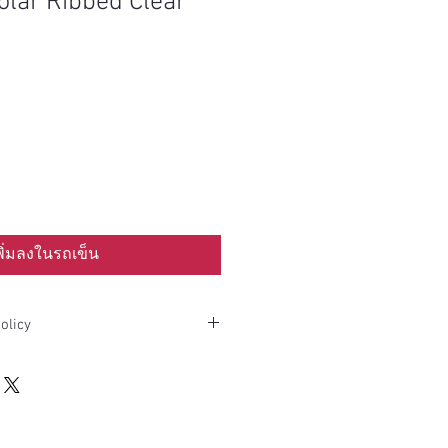
olar Ribbed Clear
พิ่มลงในรถเข็น
olicy
efund policy