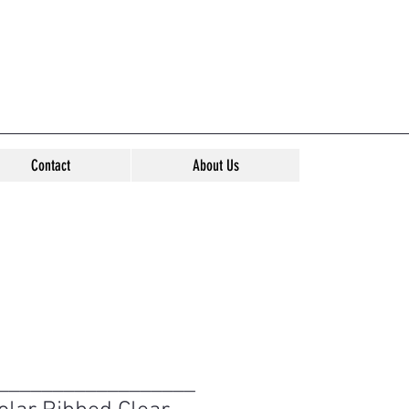
Contact
About Us
__________________