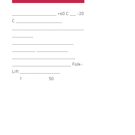
_____________________ +60 C ___ -20 
C ______________________ 
__________________________________
__________ 
_____________________________ 
___________ _______________ 
______________________________ 
____________________________ Folk-
Lift ___________________

___ 1 ____ _______ 50 _